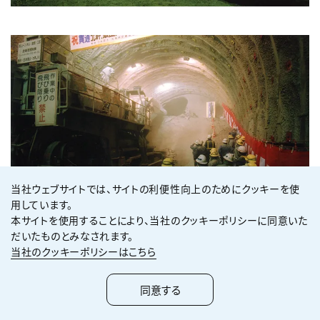
当社ウェブサイトでは、サイトの利便性向上のためにクッキーを使
用しています。
本サイトを使用することにより、当社のクッキーポリシーに同意いた
だいたものとみなされます。
当社のクッキーポリシーはこちら
鉄道建設・運輸施設整備支援機構
同意する
北海道新幹線建設局 都築 保勇 局長