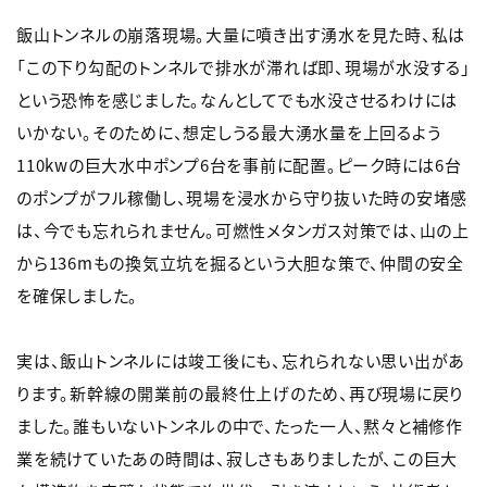
飯山トンネルの崩落現場。大量に噴き出す湧水を見た時、私は
「この下り勾配のトンネルで排水が滞れば即、現場が水没する」
という恐怖を感じました。なんとしてでも水没させるわけには
いかない。そのために、想定しうる最大湧水量を上回るよう
110kwの巨大水中ポンプ6台を事前に配置。ピーク時には6台
のポンプがフル稼働し、現場を浸水から守り抜いた時の安堵感
は、今でも忘れられません。可燃性メタンガス対策では、山の上
から136mもの換気立坑を掘るという大胆な策で、仲間の安全
を確保しました。
実は、飯山トンネルには竣工後にも、忘れられない思い出があ
ります。新幹線の開業前の最終仕上げのため、再び現場に戻り
ました。誰もいないトンネルの中で、たった一人、黙々と補修作
業を続けていたあの時間は、寂しさもありましたが、この巨大