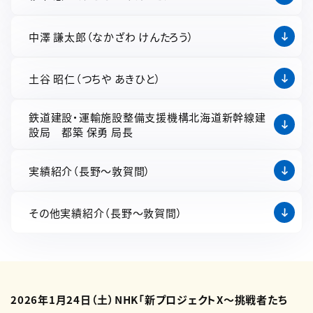
中澤 謙太郎（なかざわ けんたろう）
土谷 昭仁（つちや あきひと）
鉄道建設・運輸施設整備支援機構北海道新幹線建
設局 都築 保勇 局長
実績紹介（長野～敦賀間）
その他実績紹介（長野～敦賀間）
2026年1月24日（土）NHK「新プロジェクトX～挑戦者たち