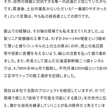
そが、自然の脅威に対抗できる唯一の武器だと信じていたから
です。貫通後、土谷作業長からいただいた「一番掘りやすかった
ぞ」という言葉は、今も私の技術者としての誇りです。
飯山での経験は、その後の現場でも私を支えてくれました。山
梨リニア実験線の工事では、わずか2m～14m程度という極め
て薄い土被り（トンネルの上の土の厚み）の中、頭上の高圧鉄
塔や民家に影響を与えないよう、細心の注意を払って掘り進め
ました。また、所長として挑んだ北海道新幹線二ツ森トンネル
では、4,780mを46ヵ月で掘削し、平均月進100m超という全40
工区中でトップの施工進捗を記録しました。
現在は本社で全国のプロジェクトを統括していますが、かつて
現場で感じた「技術で不可能を可能にする喜び」を次世代に伝
え、確かな技術を継承していくことが私の使命だと考えていま