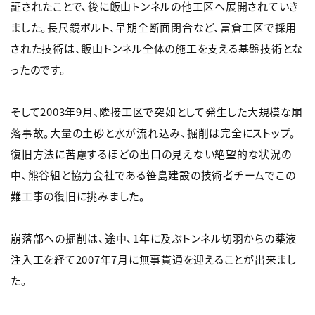
証されたことで、後に飯山トンネルの他工区へ展開されていき
ました。長尺鏡ボルト、早期全断面閉合など、富倉工区で採用
された技術は、飯山トンネル全体の施工を支える基盤技術とな
ったのです。
そして2003年9月、隣接工区で突如として発生した大規模な崩
落事故。大量の土砂と水が流れ込み、掘削は完全にストップ。
復旧方法に苦慮するほどの出口の見えない絶望的な状況の
中、熊谷組と協力会社である笹島建設の技術者チームでこの
難工事の復旧に挑みました。
崩落部への掘削は、途中、1年に及ぶトンネル切羽からの薬液
注入工を経て2007年7月に無事貫通を迎えることが出来まし
た。