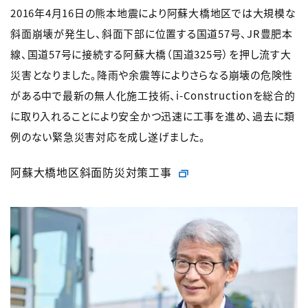
2016年4月16日の熊本地震により阿蘇大橋地区では大規模な
斜面崩壊が発生し、斜面下部に位置する国道57号、JR豊肥本
線、国道57号に接続する阿蘇大橋（国道325号）を押し流す大
災害となりました。降雨や余震等によりさらなる崩壊の危険性
がある中で最新の無人化施工技術、i-Constructionを総合的
に取り入れることにより安全かつ迅速に工事を進め、過去に類
例のない緊急災害対応を成し遂げました。
阿蘇大橋地区斜面防災対策工事