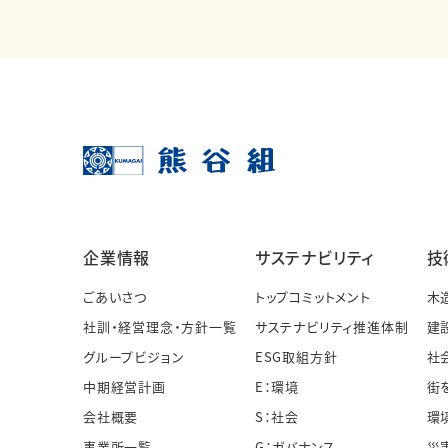
企業情報
サステナビリティ
技
ごあいさつ
トップコミットメント
木
社訓・経営理念・方針一覧
サステナビリティ推進体制
建
グループビジョン
ESG取組方針
社
中期経営計画
E：環境
街
会社概要
S：社会
環
事業所一覧
G：ガバナンス
災