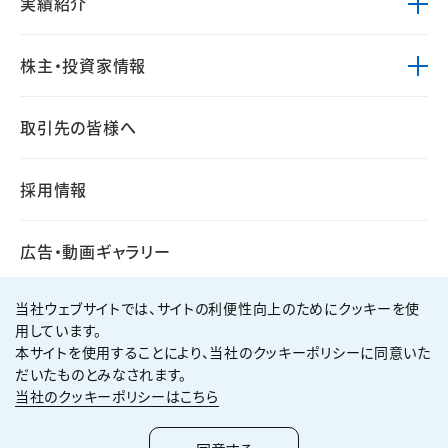
実績紹介
株主・投資家情報
取引先の皆様へ
採用情報
広告・動画ギャラリー
当社ウェブサイトでは、サイトの利便性向上のためにクッキーを使
用しています。
本サイトを使用することにより、当社のクッキーポリシーに同意いた
個人情報保護方針
サイト利用規約
だいたものとみなされます。
サイトマップ
お問い合わせ
当社のクッキーポリシーはこちら
Copyright ©
2026
KUMAGAI GUMI CO.,LTD All Rights Reserved.