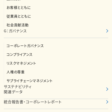
お客様とともに
教育
2025年10月30日
従業員とともに
本社近隣の小学校にてSDGsの授業を開催（活動
社会貢献活動
日：2025年10月16日）
G：ガバナンス
本社近隣の小学校にて、当社職員によるSDGsの授業を行いま
コーポレートガバナンス
した。熊谷組の様々な仕事がSDGsのどのゴールに寄与してい
コンプライアンス
るのかを学んでもらいました。
また、当社のつくば市にある技術研究所 循環工学研究室の職
リスクマネジメント
員も参加し、研究内容であるビオトープや藻類とSDGsを関連
人権の尊重
付け、クイズ形式で進めることにより、活気あふれる授業となり
サプライチェーンマネジメント
ました。子どもたちからの質問も多く寄せられ、書いてもらった
サステナビリティ
関連データ
リアクションペーパーには「もっと知りたい」「学校ではやらな
い話が聞けて楽しかった」などの感想も頂くことができました。
統合報告書・コーポレートレポート