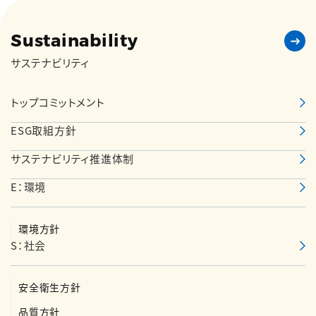
WWFジャパンとともに、地元の造園技能士の方のご教授のも
と、土を掘る専用の器具を使用し、栄養の不足している木々の
Sustainability
周りに穴をあけ、腐葉土や木炭などを混ぜた良い土を補充す
サステナビリティ
る作業を公園内の数十本の木に実施しました。
トップコミットメント
ESG取組方針
サステナビリティ推進体制
E：環境
環境方針
S：社会
安全衛生方針
品質方針