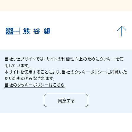
環境
2025年08月28日
香川県高松市 船岡池水系保全対策事業清掃活動
（活動日：2025年06月26日）
船岡池は、昭和57年に当社が堤防移設改築工事を施工してお
企業情報
当社ウェブサイトでは、サイトの利便性向上のためにクッキーを使
り、当社にゆかりのあるため池です。
用しています。
中四国支店では、2008年度より船岡池水系保全組合様と「船
本サイトを使用することにより、当社のクッキーポリシーに同意いた
サステナビリティ
岡池水系保全対策に関する協定書」を締結しており、当組合が
だいたものとみなされます。
当社のクッキーポリシーはこちら
行う農業用水等の資源や環境の保全、資質向上の各種活動に
技術・ソリューション
参加しています。
同意する
今回は四国支店、愛媛営業所、ケーアンドイーの職員8名が参
実績紹介
加しました。
株主・投資家情報