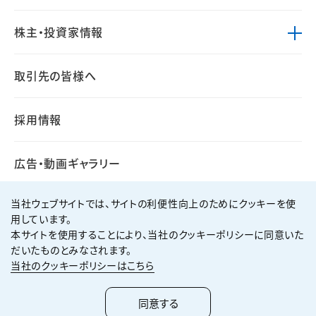
株主・投資家情報
取引先の皆様へ
採用情報
広告・動画ギャラリー
当社ウェブサイトでは、サイトの利便性向上のためにクッキーを使
用しています。
本サイトを使用することにより、当社のクッキーポリシーに同意いた
個人情報保護方針
サイト利用規約
だいたものとみなされます。
サイトマップ
お問い合わせ
当社のクッキーポリシーはこちら
Copyright ©
2026
KUMAGAI GUMI CO.,LTD All Rights Reserved.
同意する