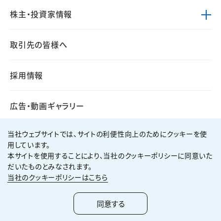
株主・投資家情報
取引先の皆様へ
採用情報
広告・動画ギャラリー
当社ウェブサイトでは、サイトの利便性向上のためにクッキーを使
用しています。
本サイトを使用することにより、当社のクッキーポリシーに同意いた
個人情報保護方針
サイト利用規約
だいたものとみなされます。
サイトマップ
お問い合わせ
当社のクッキーポリシーはこちら
Copyright ©
2026
KUMAGAI GUMI CO.,LTD All Rights Reserved.
同意する