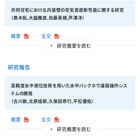
共同住宅における内装壁の空気音遮断性能に関する研究
（黒木拓,大脇雅直,佐藤英規,芦澤洋）
概要
全文
研究報告
高精度水中測位技術を用いた水中バックホウ遠隔操作シス
テムの開発
（古川敦,北原成郎,久保田恭行,平松優佑）
概要
全文