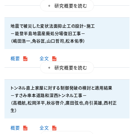
地震で被災した変状法面抑止工の設計・施工
－能登半島地震産廃処分場復旧工事－
（嶋田浩一,角谷匡,山口哲司,松本佑季）
概要
全文
トンネル直上家屋に対する制御発破の検討と適用結果
－すさみ串本道路和深西トンネル工事－
（高橋航,松岡洋平,秋谷啓介,廣田弦也,舟引英雄,西村正
生）
概要
全文