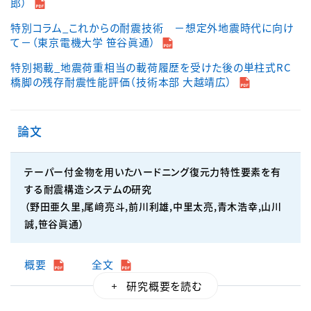
郎）
特別コラム_これからの耐震技術 －想定外地震時代に向け
て－（東京電機大学 笹谷眞通）
特別掲載_地震荷重相当の載荷履歴を受けた後の単柱式RC
橋脚の残存耐震性能評価（技術本部 大越靖広）
論文
テーパー付金物を用いたハードニング復元力特性要素を有
する耐震構造システムの研究
（野田亜久里,尾﨑亮斗,前川利雄,中里太亮,青木浩幸,山川
誠,笹谷眞通）
概要
全文