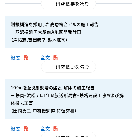
制振構造を採用した高層複合ビルの施工報告
－羽沢横浜国大駅前A地区開発計画－
（澤祐志,吉田泰幸,鈴木進司）
概要
全文
100mを超える鉄塔の建設,解体の施工報告
－静岡・浜松テレビFM放送所局舎・鉄塔建設工事および解
体撤去工事－
（田岡勇二,中村優魁偉,持留秀和）
概要
全文