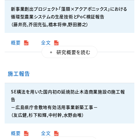
新事業創出プロジェクト「藻類×アクアポニックス」における
循環型農業システムの生産技術とPoC検証報告
（藤井亮,芥田充弘,橋本将伸,野田勝之）
概要
全文
施工報告
SE構法を用いた国内初の延焼防止木造商業施設の施工報
告
－広島県庁舎敷地有効活用事業新築工事－
（友広健,杉下和輝,中村幹,水野由唯）
概要
全文