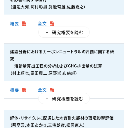
（渡辺大河,河村彰男,眞舩常雄,佐藤嘉之）
概要
全文
建設分野におけるカーボンニュートラルの評価に関する研
究
－活動量算出工程の分析およびGHG排出量の試算－
（村上順也,富田興二,原野崇,布施純）
概要
全文
解体・リサイクルに配慮した木質耐火部材の環境影響評価
（荊亭云,本田あかり,三宅朗彦,松岡直人）