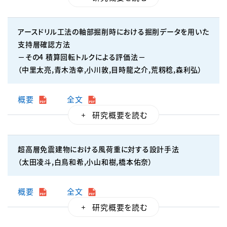
アースドリル工法の軸部掘削時における掘削データを用いた
支持層確認方法
－その4 積算回転トルクによる評価法－
（中里太亮,青木浩幸,小川敦,目時龍之介,荒籾稔,森利弘）
概要
全文
超高層免震建物における風荷重に対する設計手法
（太田凌斗,白鳥和希,小山和樹,橋本佑奈）
概要
全文