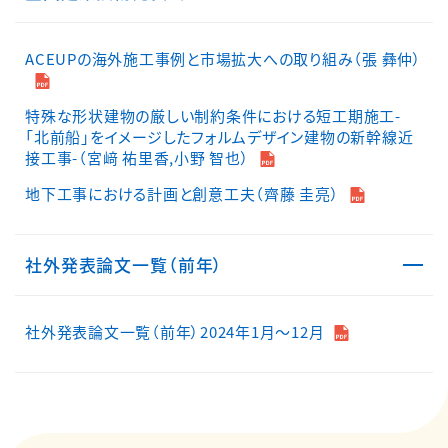
ACEUPの海外施工事例と市場拡大への取り組み（張 彝仲）
特殊な形状建物の厳しい制約条件における短工期施工-
「北前船」をイメージしたフォルムデザイン建物の新幹線近
接工事-（宮﨑 祐里香,小野 智也）
地下工事における計画と創意工夫（齊藤 圭亮）
社外発表論文一覧（前年）
社外発表論文一覧（前年）2024年1月～12月