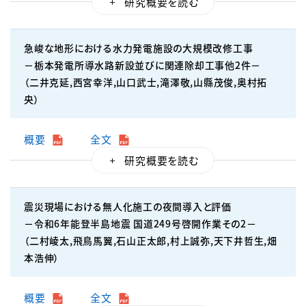
急峻な地形における水力発電施設の大規模改修工事
－栃本発電所導水路新設並びに関連除却工事他2件－
（二井克延,西宮幸洋,山口武士,滝澤敬,山縣茂俊,奥村拓
央）
概要
全文
震災現場における無人化施工の夜間導入と評価
－令和6年能登半島地震 国道249号啓開作業その2－
（二村崚太,飛鳥馬翼,石山正太郎,村上誠弥,天下井哲生,畑
本浩伸）
概要
全文