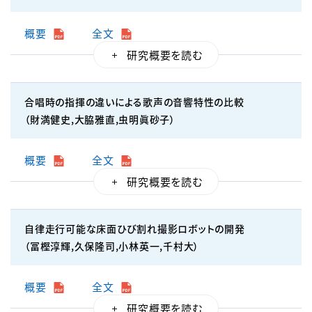
概要
全文
合唱時の指揮の違いによる歌声の音響特性の比較
（財満健史,大脇雅直,虫明眞砂子）
概要
全文
自律走行可能な床面ひび割れ撮影ロボットの開発
（冨樫淳輝,久保隆司,小林英一,千村大）
概要
全文