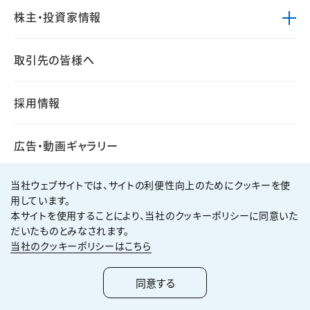
株主・投資家情報
取引先の皆様へ
採用情報
広告・動画ギャラリー
当社ウェブサイトでは、サイトの利便性向上のためにクッキーを使
用しています。
本サイトを使用することにより、当社のクッキーポリシーに同意いた
個人情報保護方針
サイト利用規約
だいたものとみなされます。
サイトマップ
お問い合わせ
当社のクッキーポリシーはこちら
Copyright ©
2026
KUMAGAI GUMI CO.,LTD All Rights Reserved.
同意する