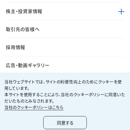
株主・投資家情報
取引先の皆様へ
採用情報
広告・動画ギャラリー
当社ウェブサイトでは、サイトの利便性向上のためにクッキーを使
用しています。
本サイトを使用することにより、当社のクッキーポリシーに同意いた
個人情報保護方針
サイト利用規約
だいたものとみなされます。
サイトマップ
お問い合わせ
当社のクッキーポリシーはこちら
Copyright ©
2026
KUMAGAI GUMI CO.,LTD All Rights Reserved.
同意する