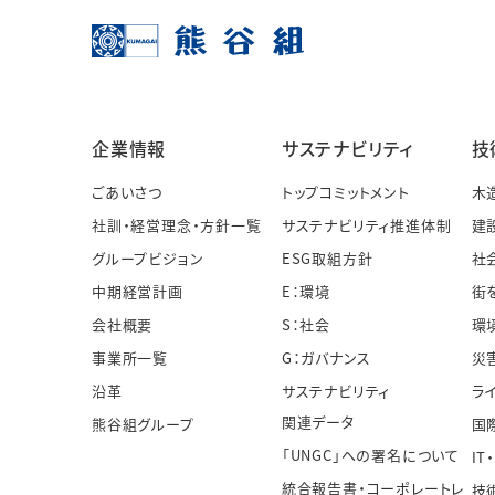
企業情報
サステナビリティ
技
ごあいさつ
トップコミットメント
木
社訓・経営理念・方針一覧
サステナビリティ推進体制
建
グループビジョン
ESG取組方針
社
中期経営計画
E：環境
街
会社概要
S：社会
環
事業所一覧
G：ガバナンス
災
沿革
サステナビリティ
ラ
関連データ
熊谷組グループ
国
「UNGC」への署名について
IT
統合報告書・コーポレートレ
技