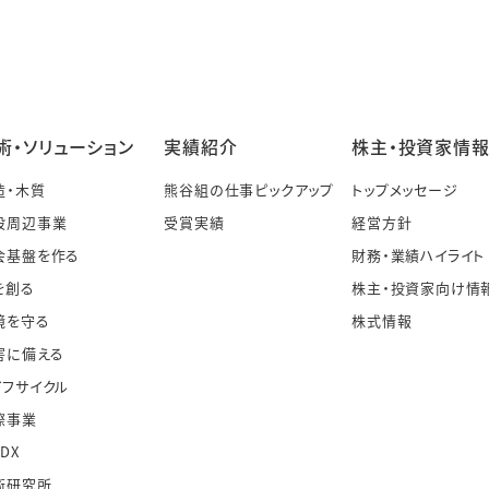
術・ソリューション
実績紹介
株主・投資家情
造・木質
熊谷組の仕事ピックアップ
トップメッセージ
設周辺事業
受賞実績
経営方針
会基盤を作る
財務・業績ハイライト
を創る
株主・投資家向け情
境を守る
株式情報
害に備える
イフサイクル
際事業
・DX
術研究所