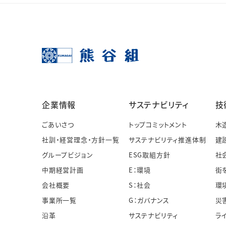
企業情報
サステナビリティ
技
ごあいさつ
トップコミットメント
木
社訓・経営理念・方針一覧
サステナビリティ推進体制
建
グループビジョン
ESG取組方針
社
中期経営計画
E：環境
街
会社概要
S：社会
環
事業所一覧
G：ガバナンス
災
沿革
サステナビリティ
ラ