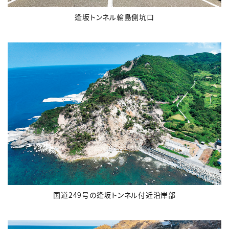
逢坂トンネル輪島側坑口
国道249号の逢坂トンネル付近沿岸部