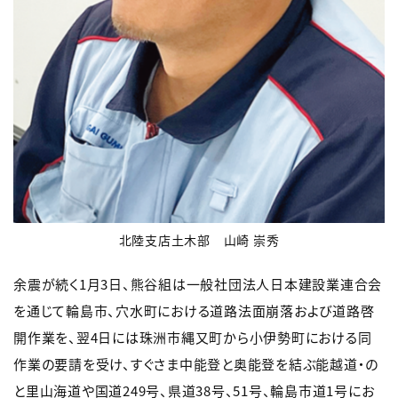
北陸支店土木部 山崎 崇秀
余震が続く1月3日、熊谷組は一般社団法人日本建設業連合会
を通じて輪島市、穴水町における道路法面崩落および道路啓
開作業を、翌4日には珠洲市縄又町から小伊勢町における同
作業の要請を受け、すぐさま中能登と奥能登を結ぶ能越道・の
と里山海道や国道249号、県道38号、51号、輪島市道1号にお