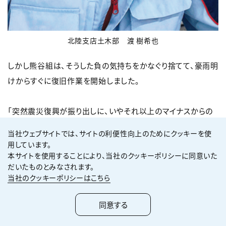
北陸支店土木部 渡 樹希也
しかし熊谷組は、そうした負の気持ちをかなぐり捨てて、豪雨明
けからすぐに復旧作業を開始しました。
「突然震災復興が振り出しに、いやそれ以上のマイナスからの
スタートになりました。ところが、気持ちが折れるどころか、かえ
当社ウェブサイトでは、サイトの利便性向上のためにクッキーを使
って使命感ややる気が高まってきて、より一層の団結力ができ
用しています。
本サイトを使用することにより、当社のクッキーポリシーに同意いた
ました」そう誇らしげに話すのは木下北陸支店長。また、同支
だいたものとみなされます。
店の渡樹希也からはこんな話を聞きました。
当社のクッキーポリシーはこちら
「豪雨災害の際に土砂崩れで道路が分断され立ち往生してい
同意する
た際、地元の皆さんから食事や避難所の提供など様々な支援