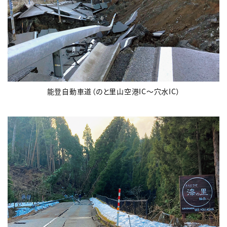
能登自動車道（のと里山空港IC～穴水IC）