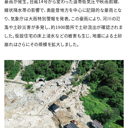
豪雨が発生。台風14号から変わった温帯低気圧や秋雨前線、
線状降水帯の影響で、奥能登地方を中心に記録的な豪雨とな
り、気象庁は大雨特別警報を発表。この豪雨により、河川の氾
濫や土砂災害が多発し、約1900箇所で土砂流出が確認されま
した。仮設住宅の床上浸水などの被害も生じ、地震による土砂
崩れはさらにその規模を拡大しました。