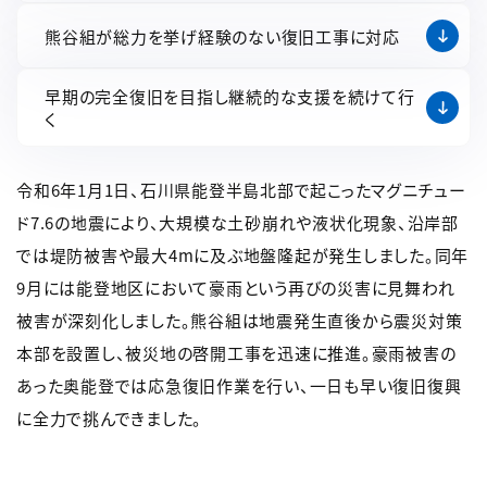
熊谷組が総力を挙げ経験のない復旧工事に対応
早期の完全復旧を目指し継続的な支援を続けて行
く
令和6年1月1日、石川県能登半島北部で起こったマグニチュー
ド7.6の地震により、大規模な土砂崩れや液状化現象、沿岸部
では堤防被害や最大4mに及ぶ地盤隆起が発生しました。同年
9月には能登地区において豪雨という再びの災害に見舞われ
被害が深刻化しました。熊谷組は地震発生直後から震災対策
本部を設置し、被災地の啓開工事を迅速に推進。豪雨被害の
あった奥能登では応急復旧作業を行い、一日も早い復旧復興
に全力で挑んできました。