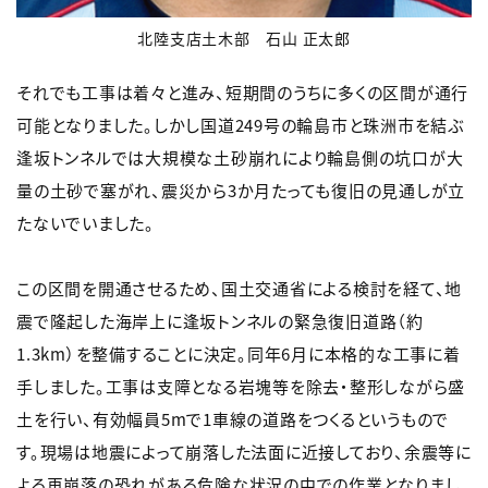
北陸支店土木部 石山 正太郎
それでも工事は着々と進み、短期間のうちに多くの区間が通行
可能となりました。しかし国道249号の輪島市と珠洲市を結ぶ
逢坂トンネルでは大規模な土砂崩れにより輪島側の坑口が大
量の土砂で塞がれ、震災から3か月たっても復旧の見通しが立
たないでいました。
この区間を開通させるため、国土交通省による検討を経て、地
震で隆起した海岸上に逢坂トンネルの緊急復旧道路（約
1.3km）を整備することに決定。同年6月に本格的な工事に着
手しました。工事は支障となる岩塊等を除去・整形しながら盛
土を行い、有効幅員5mで1車線の道路をつくるというもので
す。現場は地震によって崩落した法面に近接しており、余震等に
よる再崩落の恐れがある危険な状況の中での作業となりまし