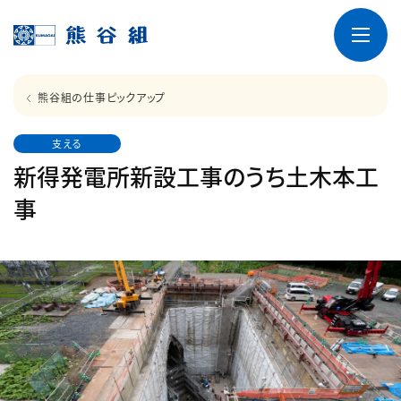
熊谷組の仕事ピックアップ
支える
新得発電所新設工事のうち土木本工
事