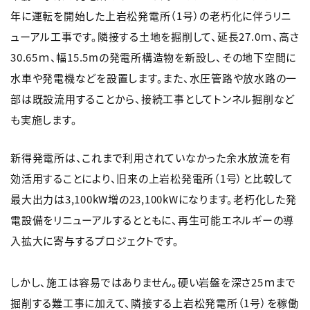
年に運転を開始した上岩松発電所（1号）の老朽化に伴うリニ
ューアル工事です。隣接する土地を掘削して、延長27.0ｍ、高さ
30.65ｍ、幅15.5mの発電所構造物を新設し、その地下空間に
水車や発電機などを設置します。また、水圧管路や放水路の一
部は既設流用することから、接続工事としてトンネル掘削など
も実施します。
新得発電所は、これまで利用されていなかった余水放流を有
効活用することにより、旧来の上岩松発電所（1号）と比較して
最大出力は3,100kW増の23,100kWになります。老朽化した発
電設備をリニューアルするとともに、再生可能エネルギーの導
入拡大に寄与するプロジェクトです。
しかし、施工は容易ではありません。硬い岩盤を深さ25ｍまで
掘削する難工事に加えて、隣接する上岩松発電所（1号）を稼働