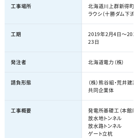
工事場所
北海道川上群新得町
ラウシ（十勝ダム下流）
工期
2019年2月4日～202
23日
発注者
北海道電力（株）
請負形態
（株）熊谷組・荒井建設
共同企業体
工事概要
発電所基礎工（本館躯
放水地トンネル
放水路トンネル
ゲート立杭