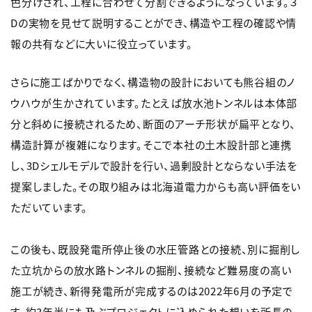
色分けされ、工程に合わせて分割できるようになっています。３
Dの実物を見せて説明することができ、構造や工程の確認や情
報の共有などに大いに役立っています。
さらに施工ばかりでなく、構造物の設計においても熊谷組のノ
ウハウが生かされています。たとえば放水池トンネルは本体部
分と斜めに接続されるため、断面のアーチ形状が扁平となり、
構造計算が複雑になります。そこで本社の土木設計部と連携
し、3Dシェルモデルで設計を行い、過剰設計とならない手法を
提案しました。その取り組みは北海道電力からも高い評価をい
ただいています。
この後も、既設発電所停止後の水圧管路との接続、別に掘削し
た立坑からの放水路トンネルの掘削、接続など難易度の高い
施工が続き、新得発電所が完成するのは2022年6月の予定で
す。約3年半にも及ぶプロジェクトに込められた想いを所長の