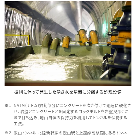
掘削に伴って発生した湧き水を清濁に分離する処理設備
NATM(ナトム)掘削部分にコンクリートを吹き付けて迅速に硬化さ
せ、岩盤とコンクリートとを固定するロックボルトを岩盤奥深くに
まで打ち込み、地山自体の保持力を利用してトンネルを保持する
工法。
飯山トンネル 北陸新幹線の飯山駅と上越妙高駅聞にあるトンネ