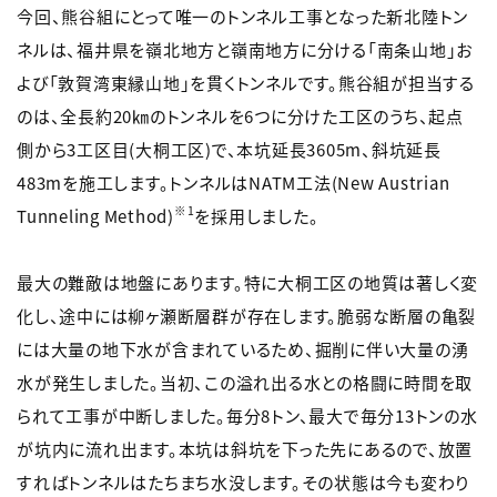
今回、熊谷組にとって唯一のトンネル工事となった新北陸トン
ネルは、福井県を嶺北地方と嶺南地方に分ける「南条山地」お
よび「敦賀湾東縁山地」を貫くトンネルです。熊谷組が担当する
のは、全長約20㎞のトンネルを6つに分けた工区のうち、起点
側から3工区目(大桐工区)で、本坑延長3605m、斜坑延長
483mを施工します。トンネルはNATM工法(New Austrian
※1
Tunneling Method)
を採用しました。
最大の難敵は地盤にあります。特に大桐工区の地質は著しく変
化し、途中には柳ヶ瀬断層群が存在します。脆弱な断層の亀裂
には大量の地下水が含まれているため、掘削に伴い大量の湧
水が発生しました。当初、この溢れ出る水との格闘に時間を取
られて工事が中断しました。毎分8トン、最大で毎分13トンの水
が坑内に流れ出ます。本坑は斜坑を下った先にあるので、放置
すればトンネルはたちまち水没します。その状態は今も変わり