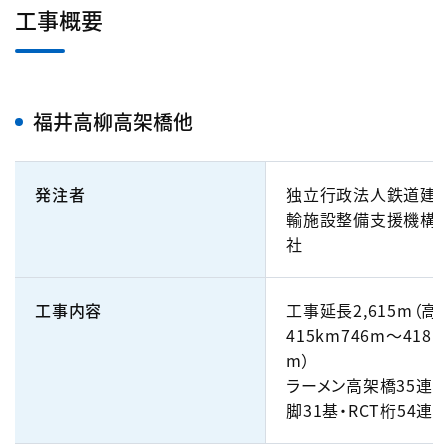
工事概要
福井高柳高架橋他
発注者
独立行政法人鉄道建設
輸施設整備支援機構
社
工事内容
工事延長2,615m（高
415km746m～418k
m）
ラーメン高架橋35連・
脚31基・RCT桁54連