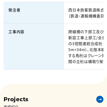
発注者
西日本旅客鉄道株式
（鉄道・運輸機構委託）
工事内容
跨線橋の下部工及び
新設工事上部工/全長1
の3径間連続合成桁（3
5m+34m）、北陸本
する馬桁はクレーン架
間の主桁は横取り架
Projects
実績紹介