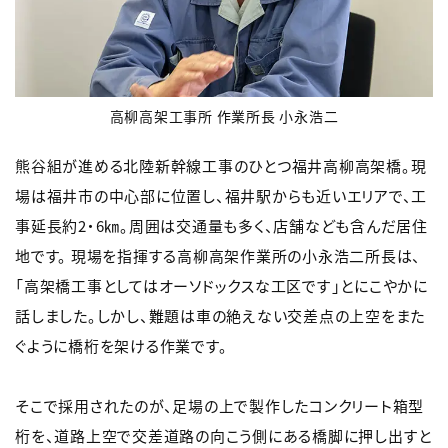
高柳高架工事所 作業所長 小永浩二
熊谷組が進める北陸新幹線工事のひとつ福井高柳高架橋。現
場は福井市の中心部に位置し、福井駅からも近いエリアで、工
事延長約2・6㎞。周囲は交通量も多く、店舗なども含んだ居住
地です。 現場を指揮する高柳高架作業所の小永浩二所長は、
「高架橋工事としてはオーソドックスな工区です」とにこやかに
話しました。しかし、難題は車の絶えない交差点の上空をまた
ぐように橋桁を架ける作業です。
そこで採用されたのが、足場の上で製作したコンクリート箱型
桁を、道路上空で交差道路の向こう側にある橋脚に押し出すと