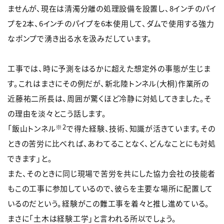
ませんが、現在は清濁分離の処理設備を設置し、8インチのパイ
プを2本、6インチのパイプを6本使用して、ダムで使用する強力
なポンプで湧き出る水を汲みだしています。
工事では、時に予測をはるかに超えた想定外の事態が生じま
す。これはまさにその例だが、新北陸トンネル(大桐)作業所の
近藤祐二所長は、周囲が驚くほど冷静に対処してきました。そ
の理由を淡々とこう話します。
※2
「飯山トンネル
で得た経験、技術、知識が活きています。その
ときの苦労に比べれば、あわてることなく、どんなことにも対処
できます」と。
また、そのときに同じ現場で苦労を共にした協力会社の技能者
もこの工事に参加しているので、彼らを主要な場所に配置して
いるのだという。経験がこの難工事を着々と推し進めている。
まさに「土木は経験工学」と言われる所以でしょう。