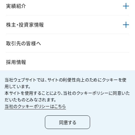
実績紹介
株主・投資家情報
取引先の皆様へ
採用情報
当社ウェブサイトでは、サイトの利便性向上のためにクッキーを使
広告・動画ギャラリー
用しています。
本サイトを使用することにより、当社のクッキーポリシーに同意いた
だいたものとみなされます。
当社のクッキーポリシーはこちら
個人情報保護方針
サイト利用規約
サイトマップ
お問い合わせ
同意する
Copyright ©
2026
KUMAGAI GUMI CO.,LTD All Rights Reserved.