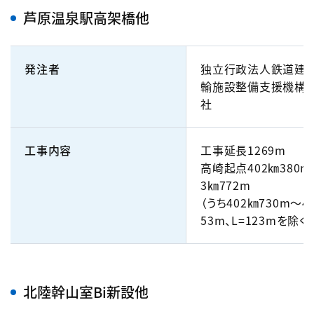
芦原温泉駅高架橋他
発注者
独立行政法人鉄道建設
輸施設整備支援機構
社
工事内容
工事延長1269m
高崎起点402㎞380m
3㎞772m
（うち402㎞730m～4
53m、L=123mを除く）
北陸幹山室Bi新設他