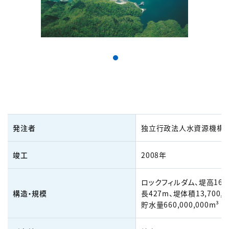
発注者
独立行政法人水資源機構
竣工
2008年
ロックフィルダム、堤高161
構造・規模
長427m、堤体積13,700,0
貯水量660,000,000m³