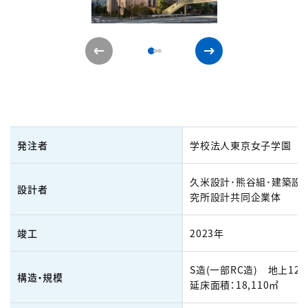
発注者
学校法人東京女子学園
久米設計･熊谷組･建築設
設計者
究所設計共同企業体
竣工
2023年
S造(一部RC造) 地上12
構造・規模
延床面積：18,110㎡