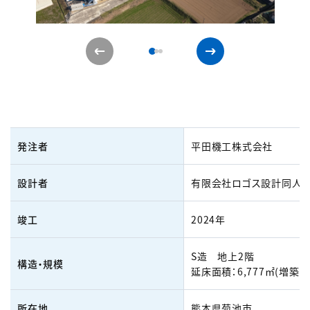
発注者
平田機工株式会社
設計者
有限会社ロゴス設計同人
竣工
2024年
S造 地上2階
構造・規模
延床面積：6,777㎡(増築部
所在地
熊本県菊池市