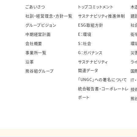
ごあいさつ
トップコミットメント
木
社訓・経営理念・方針一覧
サステナビリティ推進体制
建
グループビジョン
ESG取組方針
社
中期経営計画
E：環境
街
会社概要
S：社会
環
事業所一覧
G：ガバナンス
災
沿革
サステナビリティ
ラ
関連データ
熊谷組グループ
国
「UNGC」への署名について
IT
統合報告書・コーポレートレ
技
ポート
熊