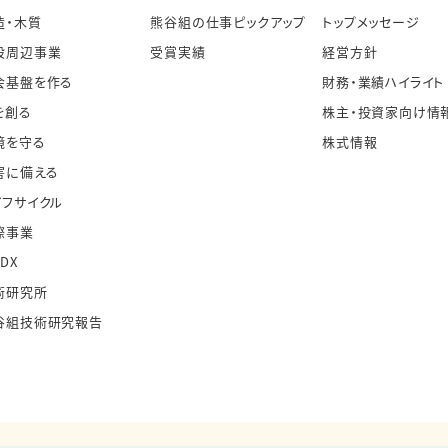
造・木質
熊谷組の仕事ピックアップ
トップメッセージ
設周辺事業
受賞実績
経営方針
会基盤を作る
財務・業績ハイライト
を創る
株主・投資家向け情
境を守る
株式情報
害に備える
イフサイクル
際事業
・DX
術研究所
谷組技術研究報告