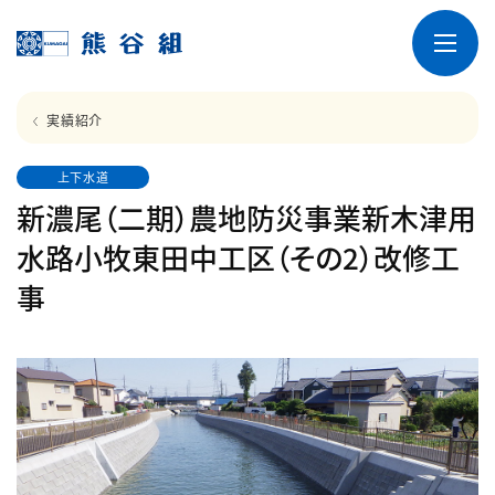
実績紹介
上下水道
新濃尾（二期）農地防災事業新木津用
水路小牧東田中工区（その2）改修工
事