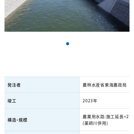
発注者
農林水産省東海農政局
竣工
2023年
農業用水路:施工延長=270
構造・規模
(薬師川併用)