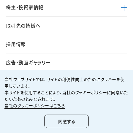
株主・投資家情報
取引先の皆様へ
採用情報
広告・動画ギャラリー
当社ウェブサイトでは、サイトの利便性向上のためにクッキーを使
用しています。
本サイトを使用することにより、当社のクッキーポリシーに同意いた
個人情報保護方針
サイト利用規約
だいたものとみなされます。
サイトマップ
お問い合わせ
当社のクッキーポリシーはこちら
Copyright ©
2026
KUMAGAI GUMI CO.,LTD All Rights Reserved.
同意する