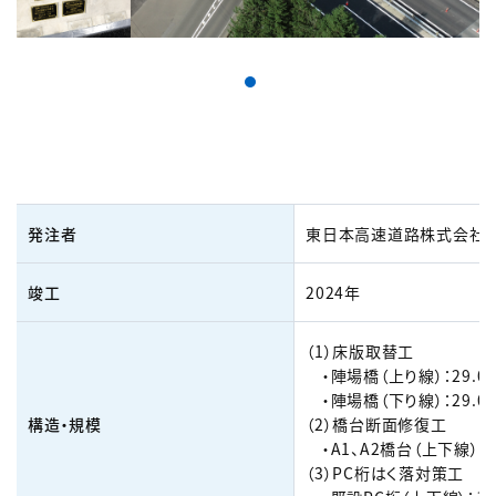
発注者
東日本高速道路株式会社
竣工
2024年
（1）床版取替工
・陣場橋（上り線）：29.0
・陣場橋（下り線）：29.0
構造・規模
（2）橋台断面修復工
・A1、A2橋台（上下線）：11
（3）PC桁はく落対策工