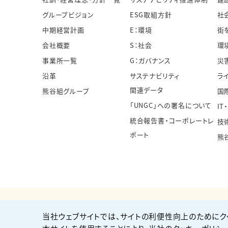
グループビジョン
ESG取組方針
社
中期経営計画
E：環境
街
会社概要
S：社会
環
事業所一覧
G：ガバナンス
災
沿革
サステナビリティ
ラ
関連データ
熊谷組グループ
国
「UNGC」への署名について
IT
統合報告書・コーポレートレ
技
ポート
熊
当社ウェブサイトでは、サイトの利便性向上のためにク
個人情報保護方針
サイト利用規約
サイトマップ