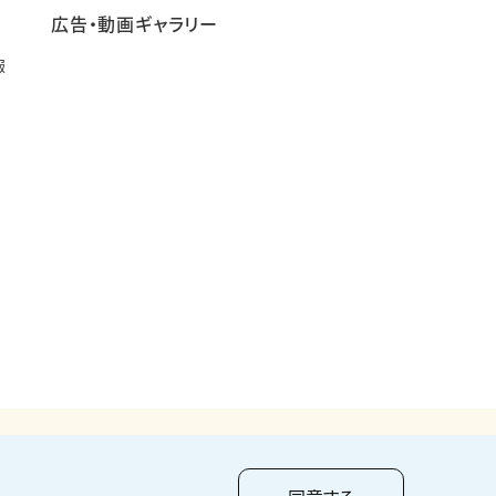
広告・動画ギャラリー
報
pyright ©
2026
KUMAGAI GUMI CO.,LTD All Rights Reserved.