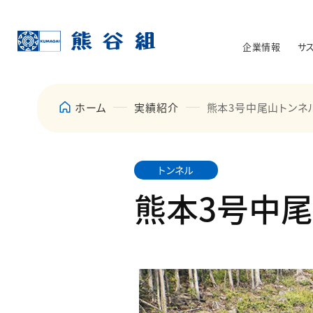
企業情報
サ
ホーム
実績紹介
熊本3号中尾山トンネ
トンネル
熊本3号中