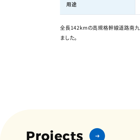
用途
全長142kmの高規格幹線道路南
ました。
Projects