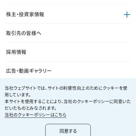
株主・投資家情報
取引先の皆様へ
採用情報
広告・動画ギャラリー
当社ウェブサイトでは、サイトの利便性向上のためにクッキーを使
用しています。
本サイトを使用することにより、当社のクッキーポリシーに同意いた
個人情報保護方針
サイト利用規約
だいたものとみなされます。
サイトマップ
お問い合わせ
当社のクッキーポリシーはこちら
Copyright ©
2026
KUMAGAI GUMI CO.,LTD All Rights Reserved.
同意する