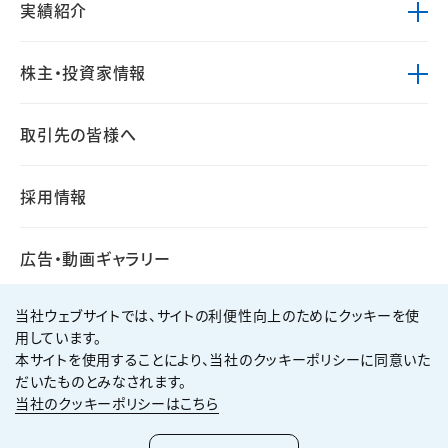
実績紹介
株主・投資家情報
取引先の皆様へ
採用情報
広告・動画ギャラリー
当社ウェブサイトでは、サイトの利便性向上のためにクッキーを使
用しています。
本サイトを使用することにより、当社のクッキーポリシーに同意いた
個人情報保護方針
サイト利用規約
だいたものとみなされます。
サイトマップ
お問い合わせ
当社のクッキーポリシーはこちら
Copyright ©
2026
KUMAGAI GUMI CO.,LTD All Rights Reserved.