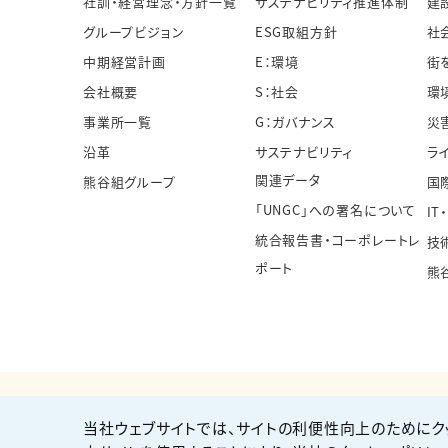
社訓・経営理念・方針一覧
サステナビリティ推進体制
建
グループビジョン
ESG取組方針
社
中期経営計画
E：環境
街
会社概要
S：社会
環
事業所一覧
G：ガバナンス
災
沿革
サステナビリティ
ラ
関連データ
熊谷組グループ
国
「UNGC」への署名について
IT
統合報告書・コーポレートレ
技
ポート
熊
当社ウェブサイトでは、サイトの利便性向上のためにク
個人情報保護方針
サイト利用規約
サイトマップ