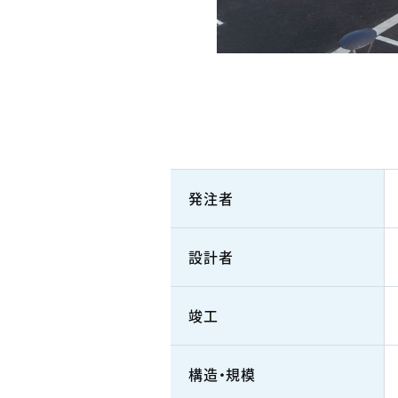
発注者
設計者
竣工
構造・規模