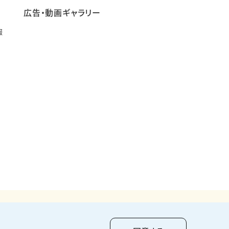
広告・動画ギャラリー
報
pyright ©
2026
KUMAGAI GUMI CO.,LTD All Rights Reserved.