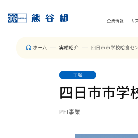
企業情報
サ
ホーム
実績紹介
四日市市学校給食セ
工場
四日市市学
PFI事業