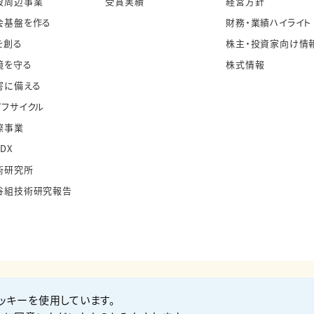
設周辺事業
受賞実績
経営方針
会基盤を作る
財務・業績ハイライト
を創る
株主・投資家向け情
境を守る
株式情報
害に備える
イフサイクル
際事業
・DX
術研究所
谷組技術研究報告
ッキーを使用しています。
お問い合わせ
Co