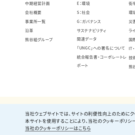
中期経営計画
E：環境
街
会社概要
S：社会
環
事業所一覧
G：ガバナンス
災
沿革
サステナビリティ
ラ
関連データ
熊谷組グループ
国
「UNGC」への署名について
IT
統合報告書・コーポレートレ
技
ポート
熊
当社ウェブサイトでは、サイトの利便性向上のためにク
個人情報保護方針
サイト利用規約
サイトマップ
本サイトを使用することにより、当社のクッキーポリシ
当社のクッキーポリシーはこちら