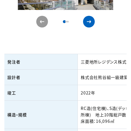
発注者
三菱地所レジデンス株式会
設計者
株式会社熊谷組一級建築
竣工
2022年
RC造(住宅棟)、S造(デッ
構造・規模
所棟) 地上10階総戸数：1
床面積：16,096㎡