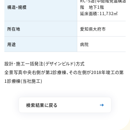
RC･S造(中間階免震構造)
構造・規模
階 地下1階
延床面積：11,732㎡
所在地
愛知県大府市
用途
病院
設計･施工一括発注(デザインビルド)方式
全景写真中央右側が第2診療棟、その左側が2018年竣工の第
1診療棟(当社施工)
検索結果に戻る