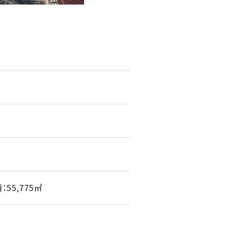
55,775㎡