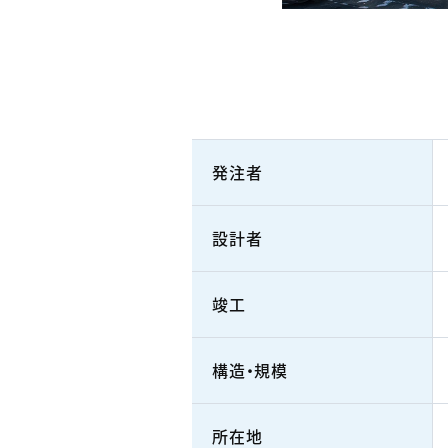
発注者
設計者
竣工
構造・規模
所在地