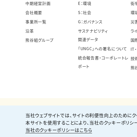
中期経営計画
E：環境
街
会社概要
S：社会
環
事業所一覧
G：ガバナンス
災
沿革
サステナビリティ
ラ
関連データ
熊谷組グループ
国
「UNGC」への署名について
IT
統合報告書・コーポレートレ
技
ポート
熊
当社ウェブサイトでは、サイトの利便性向上のためにク
個人情報保護方針
サイト利用規約
サイトマップ
本サイトを使用することにより、当社のクッキーポリシ
当社のクッキーポリシーはこちら