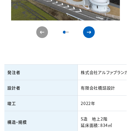
発注者
株式会社アルファブランカ
設計者
有限会社橋詰設計
竣工
2022年
S造 地上2階
構造・規模
延床面積：834㎡