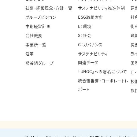
社訓・経営理念・方針一覧
サステナビリティ推進体制
建
グループビジョン
ESG取組方針
社
中期経営計画
E：環境
街
会社概要
S：社会
環
事業所一覧
G：ガバナンス
災
沿革
サステナビリティ
ラ
関連データ
熊谷組グループ
国
「UNGC」への署名について
IT
統合報告書・コーポレートレ
技
ポート
熊