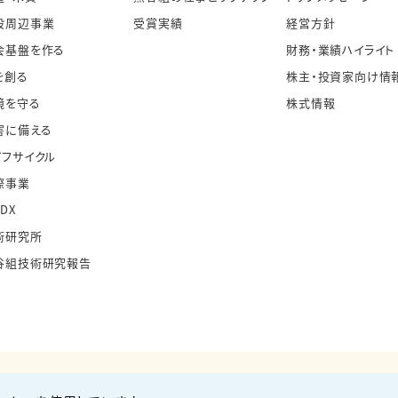
設周辺事業
受賞実績
経営方針
会基盤を作る
財務・業績ハイライト
を創る
株主・投資家向け情
境を守る
株式情報
害に備える
イフサイクル
際事業
・DX
術研究所
谷組技術研究報告