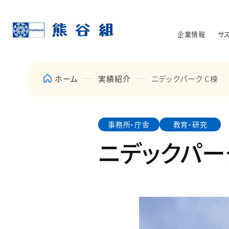
企業情報
サ
ホーム
実績紹介
ニデックパーク C棟
事務所・庁舎
教育・研究
ニデックパー