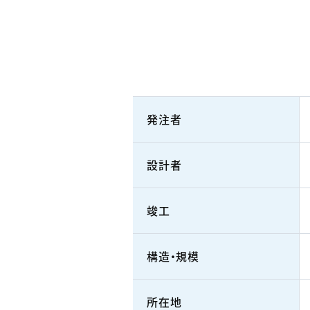
発注者
設計者
竣工
構造・規模
所在地