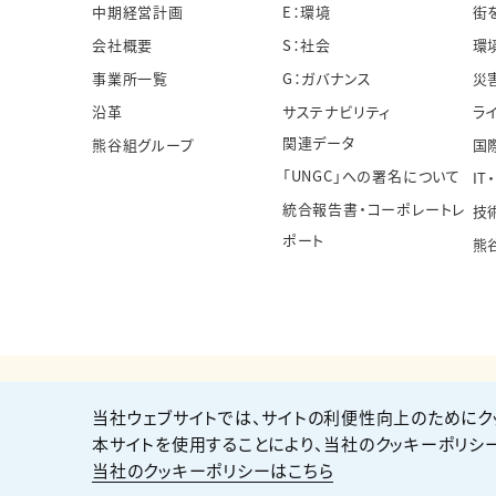
中期経営計画
E：環境
街
会社概要
S：社会
環
事業所一覧
G：ガバナンス
災
沿革
サステナビリティ
ラ
関連データ
熊谷組グループ
国
「UNGC」への署名について
IT
統合報告書・コーポレートレ
技
ポート
熊
当社ウェブサイトでは、サイトの利便性向上のためにク
個人情報保護方針
サイト利用規約
サイトマップ
本サイトを使用することにより、当社のクッキーポリシ
当社のクッキーポリシーはこちら