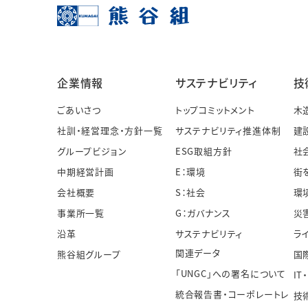
企業情報
サステナビリティ
技
ごあいさつ
トップコミットメント
木
社訓・経営理念・方針一覧
サステナビリティ推進体制
建
グループビジョン
ESG取組方針
社
中期経営計画
E：環境
街
会社概要
S：社会
環
事業所一覧
G：ガバナンス
災
沿革
サステナビリティ
ラ
関連データ
熊谷組グループ
国
「UNGC」への署名について
IT
統合報告書・コーポレートレ
技