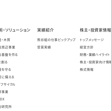
術・ソリューション
実績紹介
株主・投資家情
造・木質
熊谷組の仕事ピックアップ
トップメッセージ
設周辺事業
受賞実績
経営方針
会基盤を作る
財務・業績ハイライト
を創る
株主・投資家向け情
境を守る
株式情報
害に備える
イフサイクル
際事業
・DX
術研究所