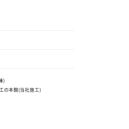
棟)
工の本館(当社施工)