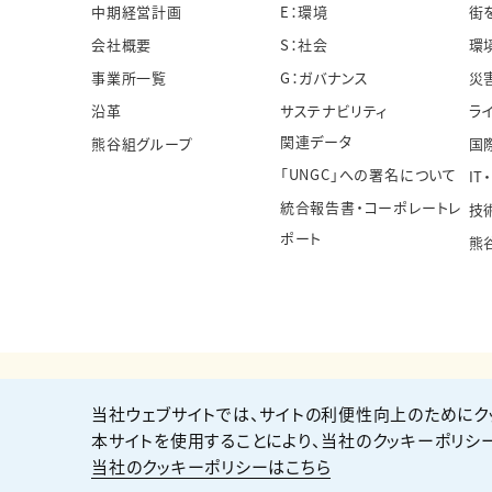
中期経営計画
E：環境
街
会社概要
S：社会
環
事業所一覧
G：ガバナンス
災
沿革
サステナビリティ
ラ
関連データ
熊谷組グループ
国
「UNGC」への署名について
IT
統合報告書・コーポレートレ
技
ポート
熊
当社ウェブサイトでは、サイトの利便性向上のためにク
個人情報保護方針
サイト利用規約
サイトマップ
本サイトを使用することにより、当社のクッキーポリシ
当社のクッキーポリシーはこちら