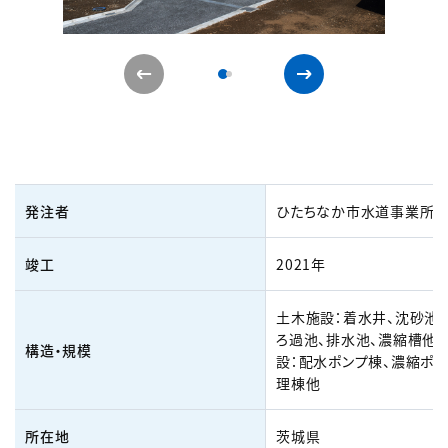
発注者
ひたちなか市水道事業所
竣工
2021年
土木施設：着水井、沈砂池、
ろ過池、排水池、濃縮槽他
構造・規模
設：配水ポンプ棟、濃縮ポン
理棟他
所在地
茨城県