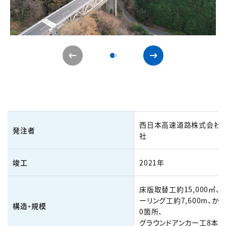
西日本高速道路株式会社
発注者
社
竣工
2021年
床版取替工約15,000㎡、
ーリング工約7,600m、か
構造・規模
0箇所、
グラウンドアンカー工8本