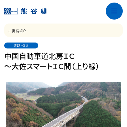
実績紹介
道路・橋梁
中国自動車道北房ＩＣ
～大佐スマートＩＣ間（上り線）