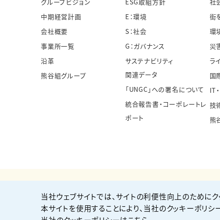
グループビジョン
ESG取組方針
社
中期経営計画
E：環境
街
会社概要
S：社会
環
事業所一覧
G：ガバナンス
災
沿革
サステナビリティ
ラ
関連データ
熊谷組グループ
国
「UNGC」への署名について
IT
統合報告書・コーポレートレ
技
ポート
熊
当社ウェブサイトでは、サイトの利便性向上のためにク
個人情報保護方針
サイト利用規約
サイトマップ
本サイトを使用することにより、当社のクッキーポリシ
当社のクッキーポリシーはこちら