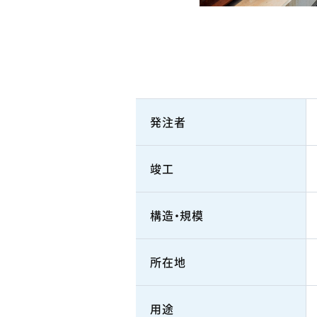
発注者
竣工
構造・規模
所在地
用途