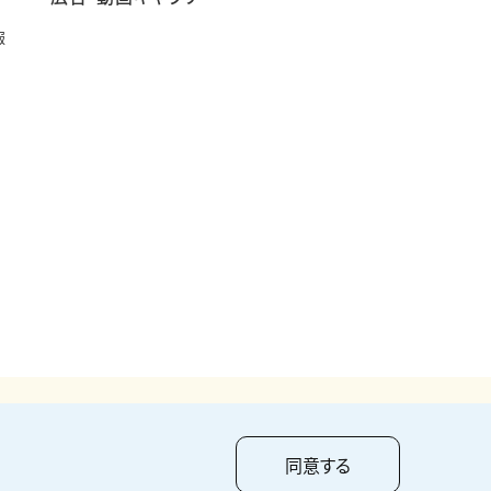
報
pyright ©
2026
KUMAGAI GUMI CO.,LTD All Rights Reserved.
同意する