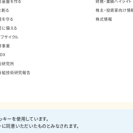
会基盤を作る
財務・業績ハイライト
を創る
株主・投資家向け情
境を守る
株式情報
害に備える
イフサイクル
際事業
・DX
術研究所
谷組技術研究報告
ッキーを使用しています。
お問い合わせ
Co
ーに同意いただいたものとみなされます。