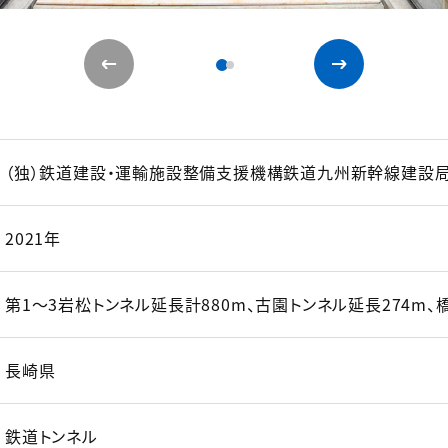
（独）鉄道建設・運輸施設整備支援機構鉄道九州新幹線建設
2021年
第1～3岩松トンネル延長計880m、古園トンネル延長274m、
長崎県
鉄道トンネル