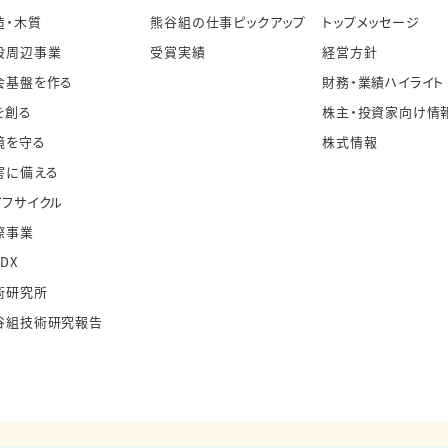
造・木質
熊谷組の仕事ピックアップ
トップメッセージ
設周辺事業
受賞実績
経営方針
会基盤を作る
財務・業績ハイライト
を創る
株主・投資家向け情
境を守る
株式情報
害に備える
イフサイクル
際事業
・DX
術研究所
谷組技術研究報告