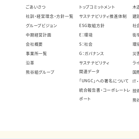
ごあいさつ
トップコミットメント
木
社訓・経営理念・方針一覧
サステナビリティ推進体制
建
グループビジョン
ESG取組方針
社
中期経営計画
E：環境
街
会社概要
S：社会
環
事業所一覧
G：ガバナンス
災
沿革
サステナビリティ
ラ
関連データ
熊谷組グループ
国
「UNGC」への署名について
IT
統合報告書・コーポレートレ
技
ポート
熊