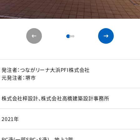
発注者：つながリーナ大浜PFI株式会社
元発注者：堺市
株式会社梓設計、株式会社高橋建築設計事務所
2021年
RC造(一部SRC･S造) 地上2階