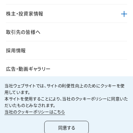
株主・投資家情報
取引先の皆様へ
採用情報
広告・動画ギャラリー
当社ウェブサイトでは、サイトの利便性向上のためにクッキーを使
用しています。
本サイトを使用することにより、当社のクッキーポリシーに同意いた
個人情報保護方針
サイト利用規約
だいたものとみなされます。
サイトマップ
お問い合わせ
当社のクッキーポリシーはこちら
Copyright ©
2026
KUMAGAI GUMI CO.,LTD All Rights Reserved.
同意する