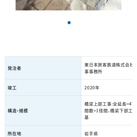
東日本旅客鉄道株式会社
発注者
事事務所
竣工
2020年
橋梁上部工事:全延長=47.
構造・規模
間数=1径間、橋梁下部工事
基
所在地
岩手県