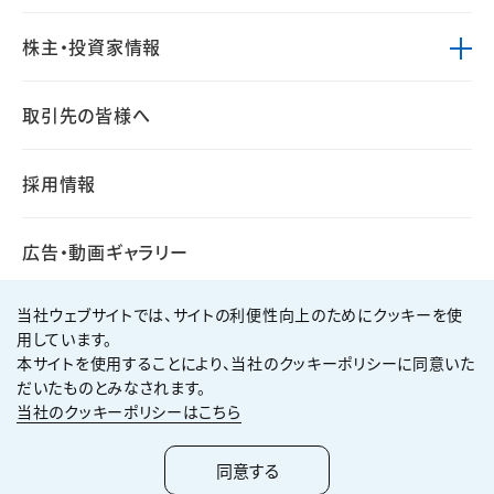
株主・投資家情報
取引先の皆様へ
採用情報
広告・動画ギャラリー
当社ウェブサイトでは、サイトの利便性向上のためにクッキーを使
用しています。
本サイトを使用することにより、当社のクッキーポリシーに同意いた
個人情報保護方針
サイト利用規約
だいたものとみなされます。
サイトマップ
お問い合わせ
当社のクッキーポリシーはこちら
Copyright ©
2026
KUMAGAI GUMI CO.,LTD All Rights Reserved.
同意する