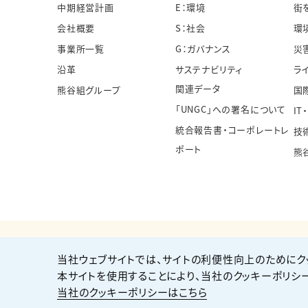
中期経営計画
E：環境
街
会社概要
S：社会
環
事業所一覧
G：ガバナンス
災
沿革
サステナビリティ
ラ
関連データ
熊谷組グループ
国
「UNGC」への署名について
IT
統合報告書・コーポレートレ
技
ポート
熊
当社ウェブサイトでは、サイトの利便性向上のためにク
個人情報保護方針
サイト利用規約
サイトマップ
本サイトを使用することにより、当社のクッキーポリシ
当社のクッキーポリシーはこちら