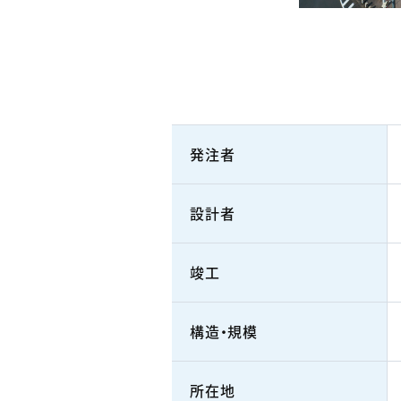
発注者
設計者
竣工
構造・規模
所在地