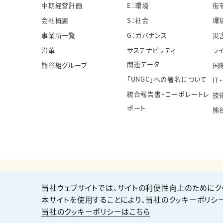
中期経営計画
E：環境
街
会社概要
S：社会
環
事業所一覧
G：ガバナンス
災
沿革
サステナビリティ
ラ
関連データ
熊谷組グループ
国
「UNGC」への署名について
IT
統合報告書・コーポレートレ
技
ポート
熊
当社ウェブサイトでは、サイトの利便性向上のためにク
個人情報保護方針
サイト利用規約
サイトマップ
本サイトを使用することにより、当社のクッキーポリシ
当社のクッキーポリシーはこちら