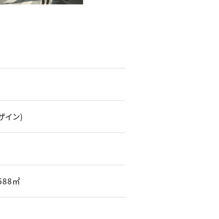
ザイン)
588㎡