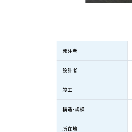
発注者
設計者
竣工
構造・規模
所在地