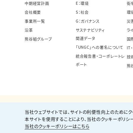
中期経営計画
E：環境
街
会社概要
S：社会
環
事業所一覧
G：ガバナンス
災
沿革
サステナビリティ
ラ
関連データ
熊谷組グループ
国
「UNGC」への署名について
IT
統合報告書・コーポレートレ
技
ポート
熊
当社ウェブサイトでは、サイトの利便性向上のためにク
個人情報保護方針
サイト利用規約
サイトマップ
本サイトを使用することにより、当社のクッキーポリシ
当社のクッキーポリシーはこちら