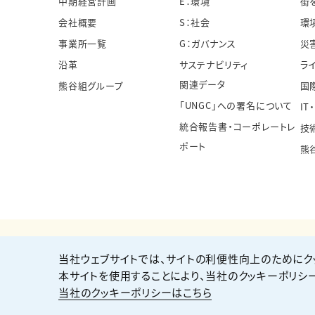
中期経営計画
E：環境
街
会社概要
S：社会
環
事業所一覧
G：ガバナンス
災
沿革
サステナビリティ
ラ
関連データ
熊谷組グループ
国
「UNGC」への署名について
IT
統合報告書・コーポレートレ
技
ポート
熊
当社ウェブサイトでは、サイトの利便性向上のためにク
個人情報保護方針
サイト利用規約
サイトマップ
本サイトを使用することにより、当社のクッキーポリシ
当社のクッキーポリシーはこちら