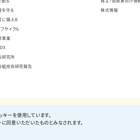
を創る
株主・投資家向け情
境を守る
株式情報
害に備える
イフサイクル
際事業
・DX
術研究所
谷組技術研究報告
ッキーを使用しています。
お問い合わせ
Co
ーに同意いただいたものとみなされます。