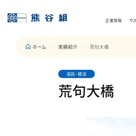
企業情報
サ
ホーム
実績紹介
荒句大橋
道路・橋梁
荒句大橋