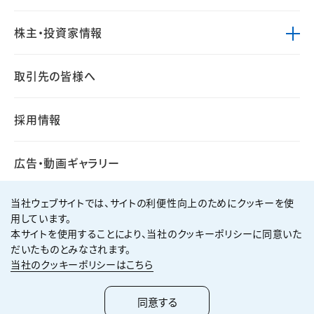
株主・投資家情報
取引先の皆様へ
採用情報
広告・動画ギャラリー
当社ウェブサイトでは、サイトの利便性向上のためにクッキーを使
用しています。
本サイトを使用することにより、当社のクッキーポリシーに同意いた
個人情報保護方針
サイト利用規約
だいたものとみなされます。
サイトマップ
お問い合わせ
当社のクッキーポリシーはこちら
Copyright ©
2026
KUMAGAI GUMI CO.,LTD All Rights Reserved.
同意する