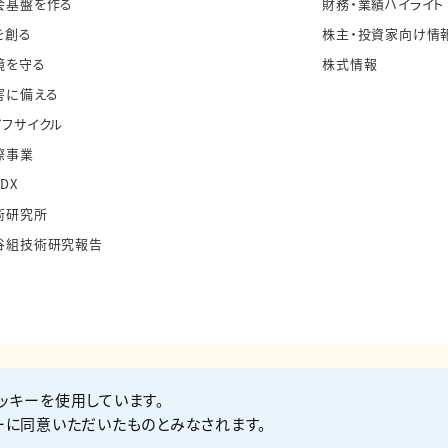
会基盤を作る
財務・業績ハイライト
を創る
株主・投資家向け情
境を守る
株式情報
害に備える
イフサイクル
際事業
・DX
術研究所
谷組技術研究報告
ッキーを使用しています。
お問い合わせ
Co
ーに同意いただいたものとみなされます。