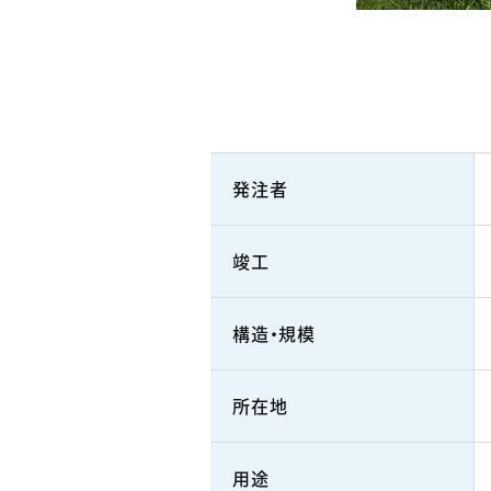
発注者
竣工
構造・規模
所在地
用途