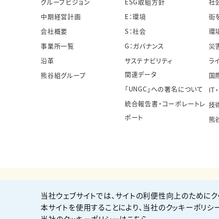
グループビジョン
ESG取組方針
社
中期経営計画
E：環境
街
会社概要
S：社会
環
事業所一覧
G：ガバナンス
災
沿革
サステナビリティ
ラ
関連データ
熊谷組グループ
国
「UNGC」への署名について
IT
統合報告書・コーポレートレ
技
ポート
熊
当社ウェブサイトでは、サイトの利便性向上のためにク
個人情報保護方針
サイト利用規約
サイトマップ
本サイトを使用することにより、当社のクッキーポリシ
当社のクッキーポリシーはこちら