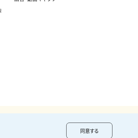
報
pyright ©
2026
KUMAGAI GUMI CO.,LTD All Rights Reserved.
同意する