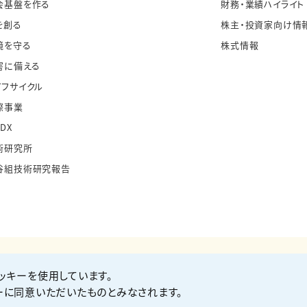
会基盤を作る
財務・業績ハイライト
を創る
株主・投資家向け情
境を守る
株式情報
害に備える
イフサイクル
際事業
・DX
術研究所
谷組技術研究報告
ッキーを使用しています。
お問い合わせ
Co
ーに同意いただいたものとみなされます。