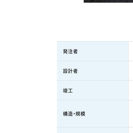
発注者
設計者
竣工
構造・規模