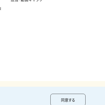
報
pyright ©
2026
KUMAGAI GUMI CO.,LTD All Rights Reserved.
同意する