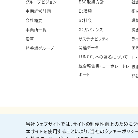
グループビジョン
ESG取組方針
社
中期経営計画
E：環境
街
会社概要
S：社会
環
事業所一覧
G：ガバナンス
災
沿革
サステナビリティ
ラ
関連データ
熊谷組グループ
国
「UNGC」への署名について
IT
統合報告書・コーポレートレ
技
ポート
熊
当社ウェブサイトでは、サイトの利便性向上のためにク
個人情報保護方針
サイト利用規約
サイトマップ
本サイトを使用することにより、当社のクッキーポリシ