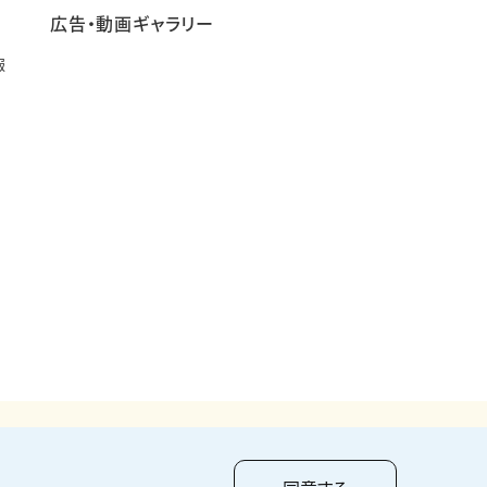
広告・動画ギャラリー
報
pyright ©
2026
KUMAGAI GUMI CO.,LTD All Rights Reserved.