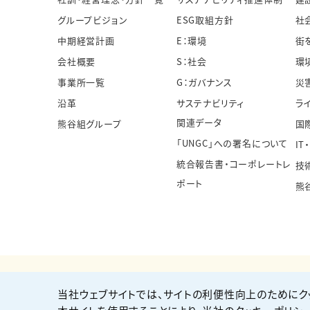
グループビジョン
ESG取組方針
社
中期経営計画
E：環境
街
会社概要
S：社会
環
事業所一覧
G：ガバナンス
災
沿革
サステナビリティ
ラ
関連データ
熊谷組グループ
国
「UNGC」への署名について
IT
統合報告書・コーポレートレ
技
ポート
熊
当社ウェブサイトでは、サイトの利便性向上のためにク
個人情報保護方針
サイト利用規約
サイトマップ