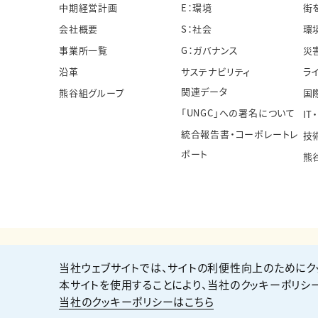
中期経営計画
E：環境
街
会社概要
S：社会
環
事業所一覧
G：ガバナンス
災
沿革
サステナビリティ
ラ
関連データ
熊谷組グループ
国
「UNGC」への署名について
IT
統合報告書・コーポレートレ
技
ポート
熊
当社ウェブサイトでは、サイトの利便性向上のためにク
個人情報保護方針
サイト利用規約
サイトマップ
本サイトを使用することにより、当社のクッキーポリシ
当社のクッキーポリシーはこちら