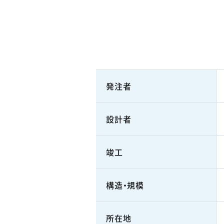
発注者
設計者
竣工
構造・規模
所在地